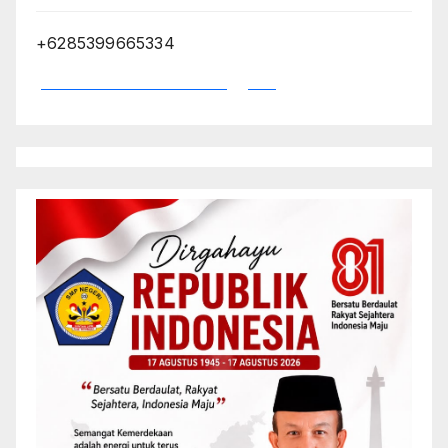
+6285399665334
*Dewan Redaksi Kabengga.id