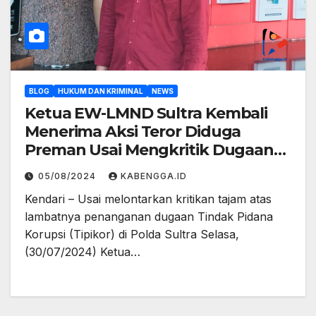
BLOG
HUKUM DAN KRIMINAL
NEWS
Ketua EW-LMND Sultra Kembali
Menerima Aksi Teror Diduga
Preman Usai Mengkritik Dugaan
Tipikor Jalan Lingkar Kota Baubau
05/08/2024
KABENGGA.ID
di Polda Sultra
Kendari – Usai melontarkan kritikan tajam atas
lambatnya penanganan dugaan Tindak Pidana
Korupsi (Tipikor) di Polda Sultra Selasa,
(30/07/2024) Ketua…