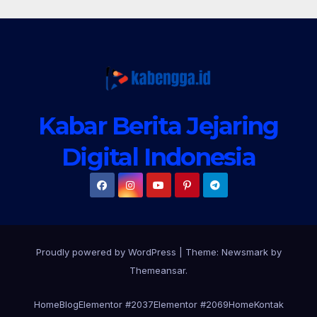
Kabar Berita Jejaring
Digital Indonesia
Proudly powered by WordPress
|
Theme:
Newsmark
by
Themeansar
.
Home
Blog
Elementor #2037
Elementor #2069
Home
Kontak